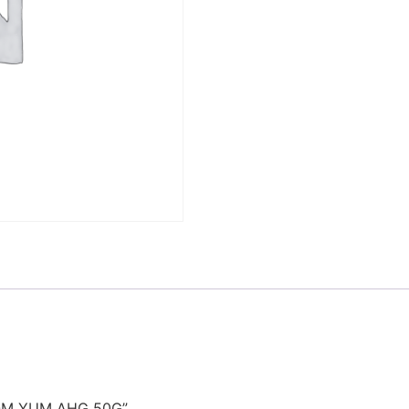
 TOM YUM AHG 50G”