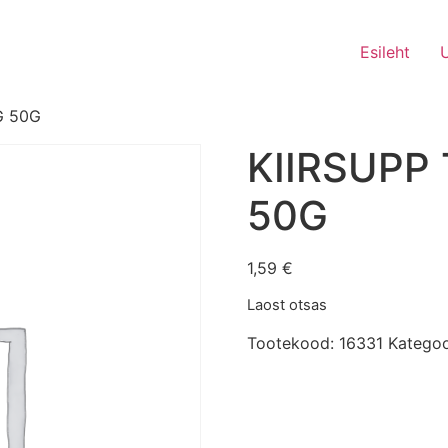
Esileht
G 50G
KIIRSUPP
50G
1,59
€
Laost otsas
Tootekood:
16331
Kategoo