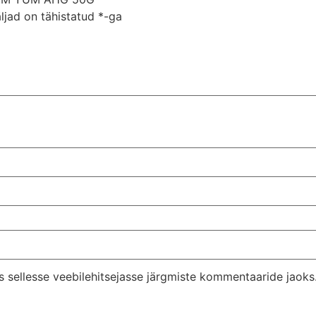
ljad on tähistatud
*
-ga
s sellesse veebilehitsejasse järgmiste kommentaaride jaoks