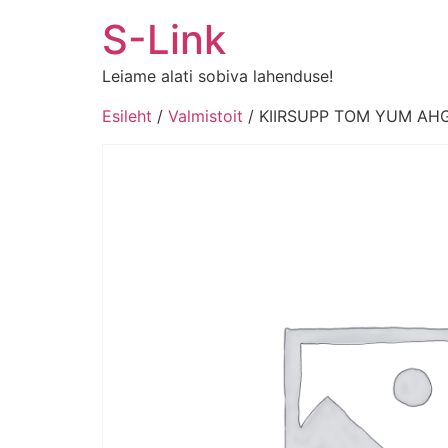
Liigu
S-Link
sisu
juurde
Leiame alati sobiva lahenduse!
Esileht
/
Valmistoit
/ KIIRSUPP TOM YUM AH