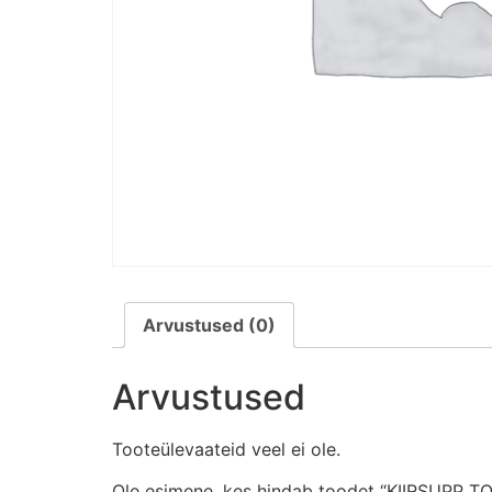
Arvustused (0)
Arvustused
Tooteülevaateid veel ei ole.
Ole esimene, kes hindab toodet “KIIRSUPP