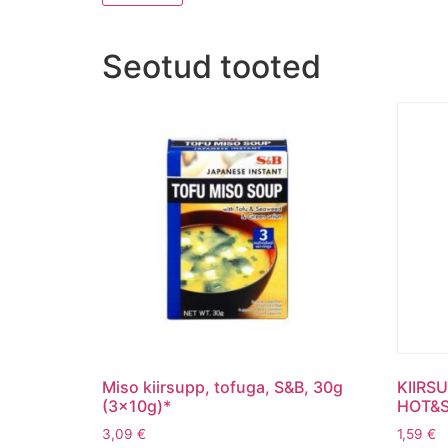
Seotud tooted
Miso kiirsupp, tofuga, S&B, 30g
KIIRS
(3x10g)*
HOT&S
3,09
€
1,59
€