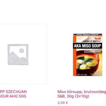
UPP SZECHUAN
Miso kiirsupp, krutoonideg
OUR AHG 50G
S&B, 30g (3x10g)
3,09
€