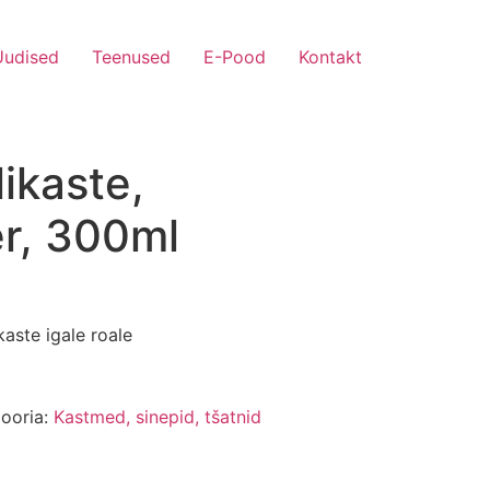
Uudised
Teenused
E-Pood
Kontakt
likaste,
r, 300ml
aste igale roale
ooria:
Kastmed, sinepid, tšatnid