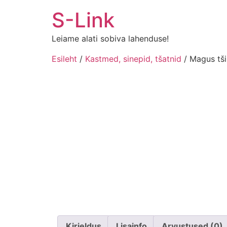
Liigu
S-Link
sisu
juurde
Leiame alati sobiva lahenduse!
Esileht
/
Kastmed, sinepid, tšatnid
/ Magus tši
Kirjeldus
Lisainfo
Arvustused (0)