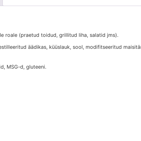
roale (praetud toidud, grillitud liha, salatid jms).
destilleeritud äädikas, küüslauk, sool, modifitseeritud maisi
eid, MSG-d, gluteeni.