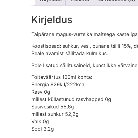
Kirjeldus
Taipärane magus-vürtsika maitsega kaste igale 
Koostisosad: suhkur, vesi, punane tšilli 15%, 
Peale avamist säilitada külmikus.
Pole lisatud säilitusaineid, kunstlikke värvain
Toiteväärtus 100ml kohta:
Energia 929kJ/222kcal
Rasv 0g
millest küllastunud rasvhapped 0g
Süsivesikud 55,6g
millest suhkur 52,2g
Valk 0g
Sool 3,2g