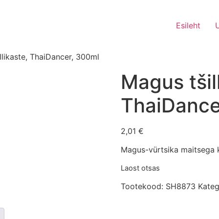
Esileht
llikaste, ThaiDancer, 300ml
Magus tšil
ThaiDance
2,01
€
Magus-vürtsika maitsega k
Laost otsas
Tootekood:
SH8873
Kateg