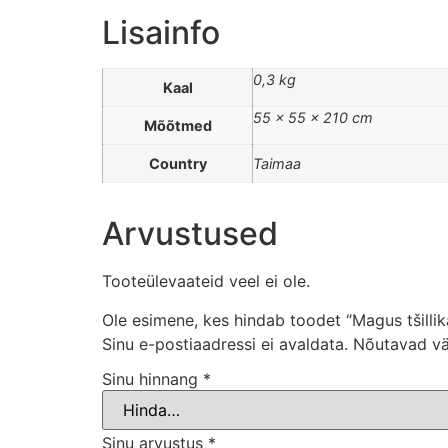
Lisainfo
0,3 kg
Kaal
55 × 55 × 210 cm
Mõõtmed
Country
Taimaa
Arvustused
Tooteülevaateid veel ei ole.
Ole esimene, kes hindab toodet “Magus tšilli
Sinu e-postiaadressi ei avaldata.
Nõutavad vä
Sinu hinnang
*
Sinu arvustus
*