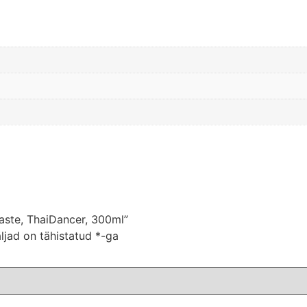
kaste, ThaiDancer, 300ml”
ljad on tähistatud
*
-ga