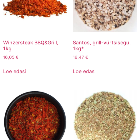
Winzersteak BBQ&Grill,
Santos, grill-vürtsisegu,
1kg
1kg*
16,05
€
16,47
€
Loe edasi
Loe edasi