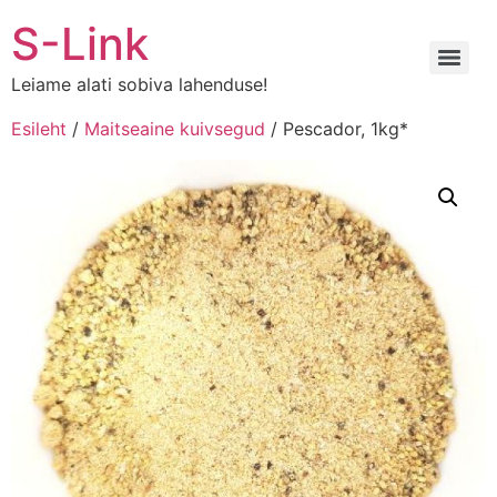
Liigu
S-Link
sisu
juurde
Leiame alati sobiva lahenduse!
Esileht
/
Maitseaine kuivsegud
/ Pescador, 1kg*