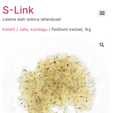
Liigu
S-Link
sisu
juurde
Leiame alati sobiva lahenduse!
Esileht
/
Jahu, kuivsegu
/ Psülliumi kestad, 1kg