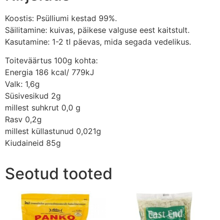
Koostis: Psülliumi kestad 99%.
Säilitamine: kuivas, päikese valguse eest kaitstult.
Kasutamine: 1-2 tl päevas, mida segada vedelikus.
Toiteväärtus 100g kohta:
Energia 186 kcal/ 779kJ
Valk: 1,6g
Süsivesikud 2g
millest suhkrut 0,0 g
Rasv 0,2g
millest küllastunud 0,021g
Kiudaineid 85g
Seotud tooted