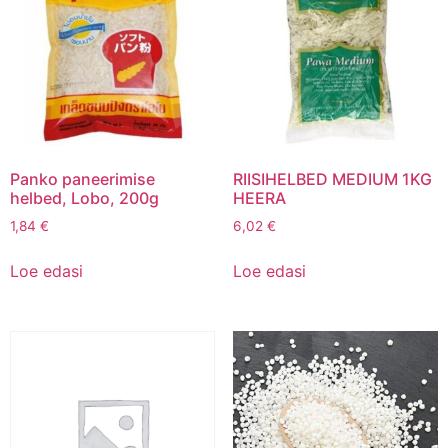
Panko paneerimise
RIISIHELBED MEDIUM 1KG
helbed, Lobo, 200g
HEERA
1,84
€
6,02
€
Loe edasi
Loe edasi