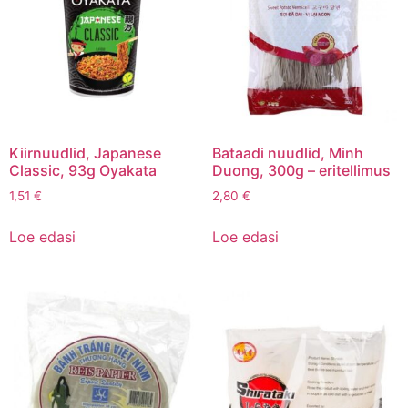
Kiirnuudlid, Japanese
Bataadi nuudlid, Minh
Classic, 93g Oyakata
Duong, 300g – eritellimus
1,51
€
2,80
€
Loe edasi
Loe edasi