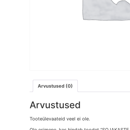
Arvustused (0)
Arvustused
Tooteülevaateid veel ei ole.
Ole esimene, kes hindab toodet “SOJAKAST