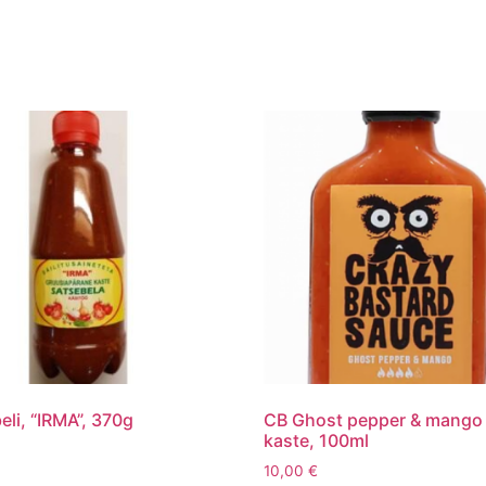
eli, “IRMA”, 370g
CB Ghost pepper & mango
kaste, 100ml
10,00
€