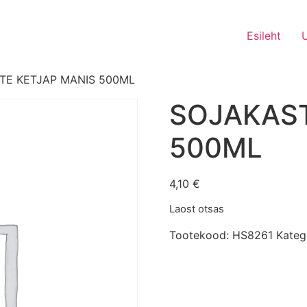
Esileht
TE KETJAP MANIS 500ML
SOJAKAST
500ML
4,10
€
Laost otsas
Tootekood:
HS8261
Kateg