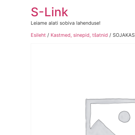
Liigu
S-Link
sisu
juurde
Leiame alati sobiva lahenduse!
Esileht
/
Kastmed, sinepid, tšatnid
/ SOJAKAS