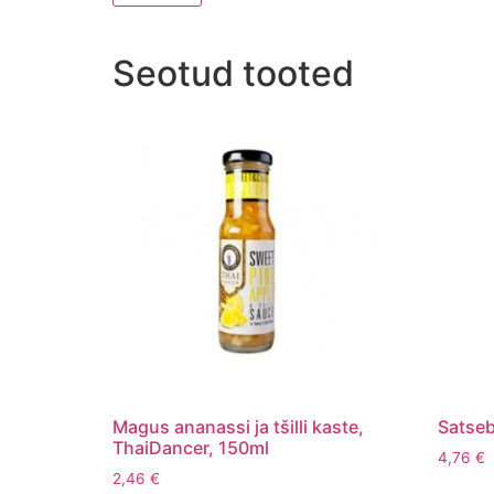
Seotud tooted
Magus ananassi ja tšilli kaste,
Satseb
ThaiDancer, 150ml
4,76
€
2,46
€