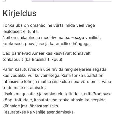
Kirjeldus
Tonka uba on omanäoline vürts, mida veel väga
laialdaselt ei tunta.
Neil on unikaalne ja meeldiv maitse – segu vanillist,
kookosest, puuviljase ja karamellise hõnguga.
Oad pärinevad Ameerikas kasvavalt lõhnavalt
tonkapuult (ka Brasiilia tiikpuu).
Parim kasutusviis on ube riivida ning seejärele segada
kas vedeliku või kuivainetega. Kuna tonka ubadel on
intensiivne lõhn ja maitse siis kulub neid võrdlemisi vähe
toidu maitsestamiseks.
Lisaks magusatele ja soolastele toitudele, eriti Prantsuse
köögi toitudele, kasutatakse tonka ubasid ka seepide,
küünalde jmt lõhnastamiseks.
Kasutatakse ka vanilje asendamiseks.