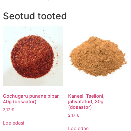
Seotud tooted
Gochugaru punane pipar,
Kaneel, Tseiloni,
40g (dosaator)
jahvatatud, 30g
(dosaator)
2,17
€
2,17
€
Loe edasi
Loe edasi