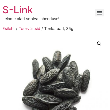
Liigu
S-Link
sisu
juurde
Leiame alati sobiva lahenduse!
Esileht
/
Toorvürtsid
/ Tonka oad, 35g